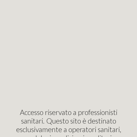
Home
Login
Your cart
About us
Contac
ubifoam
RESSE GARZA TNT NON ST
.5 o 10x10 cmxcm
Accesso riservato a professionisti
sanitari. Questo sito è destinato
esclusivamente a operatori sanitari,