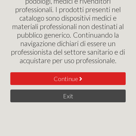
1
podologi, medici e rivenditori
,90
€
professionali. I prodotti presenti nel
catalogo sono dispositivi medici e
Add to ca
materiali professionali non destinati al
pubblico generico. Continuando la
navigazione dichiari di essere un
professionista del settore sanitario e di
acquistare per uso professionale.
Continue
i garza in TNT NON STERILI,
0 cm, piegata in 4 strati in confezione da 100 pz
Exit
7.5 cm, piegata in 4 strati in confezione da 100 pz.
abili in autoclave
nvasivo chirurgico ad uso temporaneo o a breve termine, no
i. Può essere usato per tenere sotto controllo il microambie