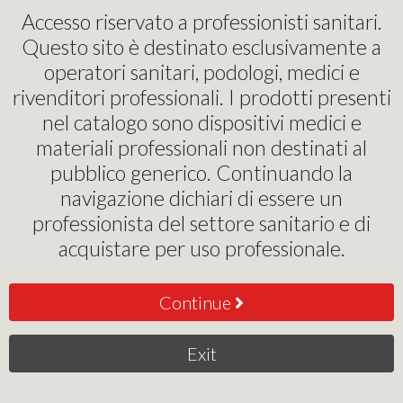
Pinochi Podostore
Accesso riservato a professionisti sanitari.
Questo sito è destinato esclusivamente a
Kit Turbina da Appoggio
operatori sanitari, podologi, medici e
rivenditori professionali. I prodotti presenti
PRESTO AQUA 2
nel catalogo sono dispositivi medici e
materiali professionali non destinati al
0
,00
€
pubblico generico. Continuando la
navigazione dichiari di essere un
This product is currenlty unavailable
professionista del settore sanitario e di
acquistare per uso professionale.
Continue
Exit