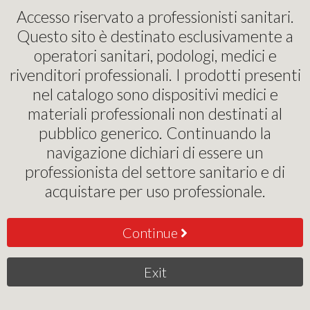
Pinochi Podostore
Accesso riservato a professionisti sanitari.
Questo sito è destinato esclusivamente a
Test di Controllo di Sterilizzazione
operatori sanitari, podologi, medici e
rivenditori professionali. I prodotti presenti
HELIX TEST
nel catalogo sono dispositivi medici e
materiali professionali non destinati al
0
,00
€
pubblico generico. Continuando la
navigazione dichiari di essere un
This product is currenlty unavailable
professionista del settore sanitario e di
acquistare per uso professionale.
Continue
Exit