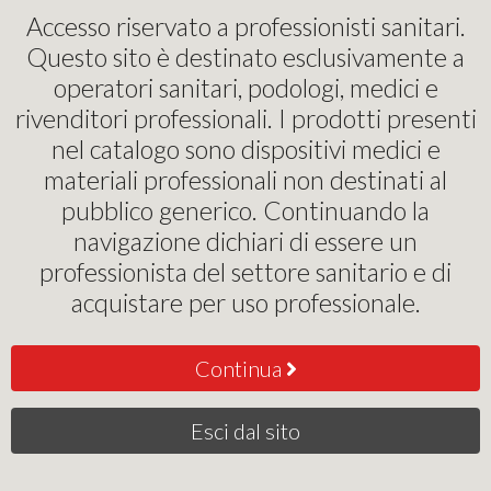
Pinochi Podostore
Accesso riservato a professionisti sanitari.
Questo sito è destinato esclusivamente a
Autoclavi
operatori sanitari, podologi, medici e
rivenditori professionali. I prodotti presenti
Autoclave semi nuova
nel catalogo sono dispositivi medici e
classe S
materiali professionali non destinati al
pubblico generico. Continuando la
1.590
navigazione dichiari di essere un
,00
€
1.790,00
professionista del settore sanitario e di
acquistare per uso professionale.
Acquista
Continua
Esci dal sito