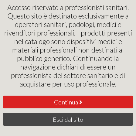
Pinochi Podostore
Accesso riservato a professionisti sanitari.
Questo sito è destinato esclusivamente a
Stampante Plantari 3d -
operatori sanitari, podologi, medici e
rivenditori professionali. I prodotti presenti
New Feet
nel catalogo sono dispositivi medici e
materiali professionali non destinati al
Stai visualizzando 1 prodotti | Ordina per:
pubblico generico. Continuando la
Rilevanza
navigazione dichiari di essere un
professionista del settore sanitario e di
acquistare per uso professionale.
Continua
Stampante EASYSNAP
3D
Esci dal sito
0
€
,00