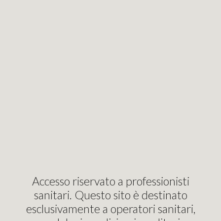
i siamo
Carrello
Accedi
Registrati
Con
razione utente
Accesso riservato a professionisti
Nome
sanitari. Questo sito è destinato
esclusivamente a operatori sanitari,
Cognome