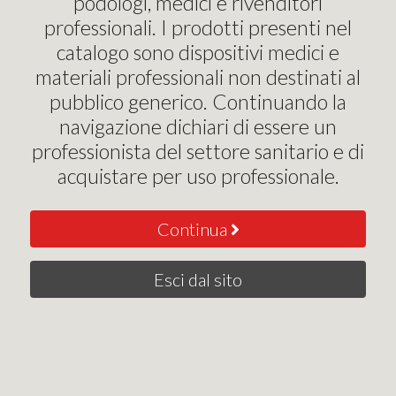
podologi, medici e rivenditori
professionali. I prodotti presenti nel
catalogo sono dispositivi medici e
Email
materiali professionali non destinati al
pubblico generico. Continuando la
navigazione dichiari di essere un
Password
professionista del settore sanitario e di
acquistare per uso professionale.
Conferma password
Continua
Esci dal sito
Crea il tuo account
Disponi già di un account?
Login