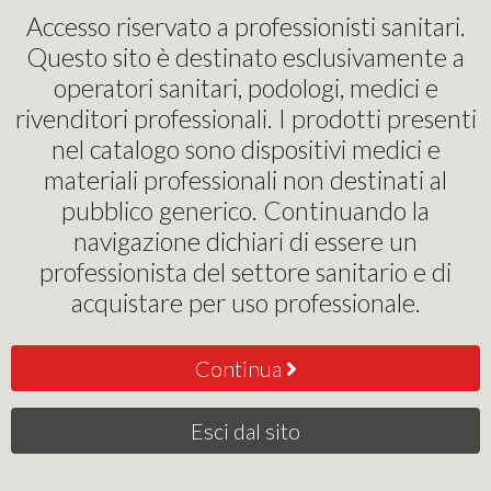
Pinochi Podostore
Accesso riservato a professionisti sanitari.
Questo sito è destinato esclusivamente a
operatori sanitari, podologi, medici e
MEDICARE
rivenditori professionali. I prodotti presenti
nel catalogo sono dispositivi medici e
Rilevanza
materiali professionali non destinati al
pubblico generico. Continuando la
navigazione dichiari di essere un
professionista del settore sanitario e di
acquistare per uso professionale.
Continua
Esci dal sito
Seggiolino per
Seggiolino per
Operatore SPD/A PRO
Operatore SPD/A
0
0
€
€
,00
,00