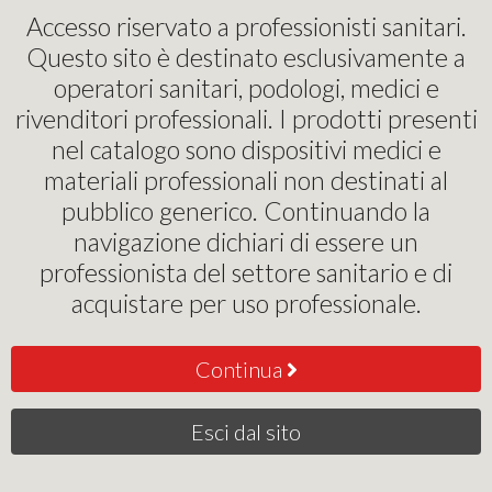
Pinochi Podostore
Accesso riservato a professionisti sanitari.
Questo sito è destinato esclusivamente a
Cerotti garze tubifoam
operatori sanitari, podologi, medici e
rivenditori professionali. I prodotti presenti
TUBIFOAM DOPPI AX-
nel catalogo sono dispositivi medici e
BX-CX-DX
materiali professionali non destinati al
pubblico generico. Continuando la
TUBIFOAM AX 15 mm | € 14,64
navigazione dichiari di essere un
professionista del settore sanitario e di
14
,64
€
acquistare per uso professionale.
Continua
Acquista
Esci dal sito