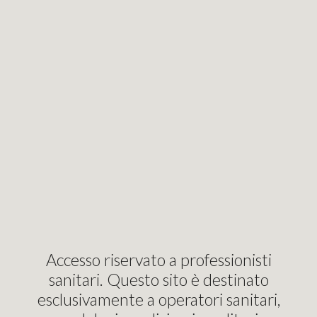
i siamo
Carrello
Accedi
Registrati
Con
ezione individuale (DPI IIIª CAT-DM1)
E VISITATORE (CONFEZIO
I)
Accesso riservato a professionisti
sanitari. Questo sito è destinato
5
,50
€
esclusivamente a operatori sanitari,