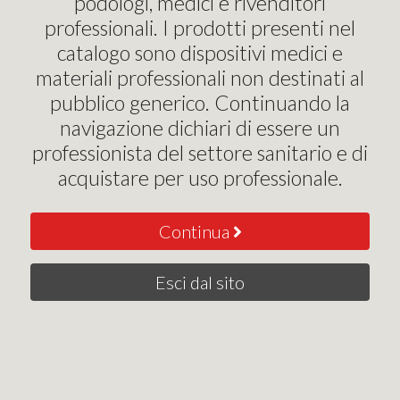
podologi, medici e rivenditori
professionali. I prodotti presenti nel
Acquista
catalogo sono dispositivi medici e
materiali professionali non destinati al
pubblico generico. Continuando la
navigazione dichiari di essere un
professionista del settore sanitario e di
acquistare per uso professionale.
Continua
ITATORE CONFEZIONE 10 PZ (NON STERILE) COLORE 
 POLSI.
Esci dal sito
shopping!
scopri altri prodotti della sezione
dispositivi pr