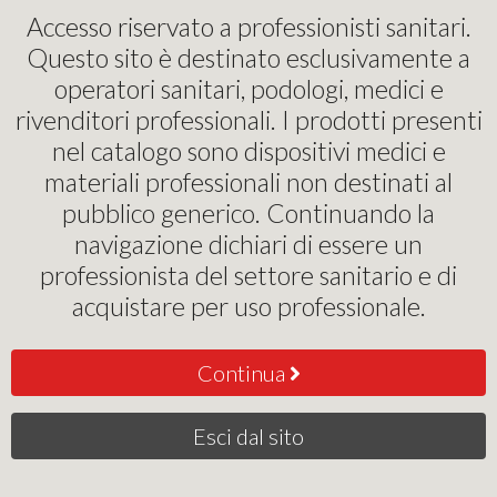
Pinochi Podostore
Accesso riservato a professionisti sanitari.
Questo sito è destinato esclusivamente a
Dispositivi protezione individuale (DPI IIIª CAT-DM1)
operatori sanitari, podologi, medici e
rivenditori professionali. I prodotti presenti
SOVRASCARPA PE
nel catalogo sono dispositivi medici e
(CONFEZIONE 100 PZ)
materiali professionali non destinati al
pubblico generico. Continuando la
3
navigazione dichiari di essere un
,00
€
professionista del settore sanitario e di
acquistare per uso professionale.
Acquista
Continua
Esci dal sito