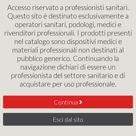
Pinochi Podostore
Accesso riservato a professionisti sanitari.
Questo sito è destinato esclusivamente a
Micromotori Professionali
operatori sanitari, podologi, medici e
rivenditori professionali. I prodotti presenti
Frese per Micromotore
nel catalogo sono dispositivi medici e
carburo di tungsteno
materiali professionali non destinati al
pubblico generico. Continuando la
Fresa carburo cilindrica anello blu SAFE END ø 0.60 Cod. 03050112 | € 23,18
navigazione dichiari di essere un
professionista del settore sanitario e di
23
,18
€
acquistare per uso professionale.
Continua
Acquista
Esci dal sito