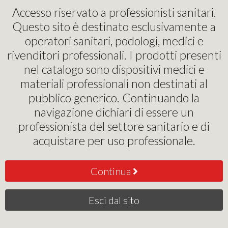
Pinochi Podostore
Accesso riservato a professionisti sanitari.
Questo sito è destinato esclusivamente a
Sensori inerziali
operatori sanitari, podologi, medici e
rivenditori professionali. I prodotti presenti
Moover Gait
nel catalogo sono dispositivi medici e
materiali professionali non destinati al
0
,00
€
pubblico generico. Continuando la
navigazione dichiari di essere un
Contattaci per il Preventivo
professionista del settore sanitario e di
acquistare per uso professionale.
Continua
Esci dal sito